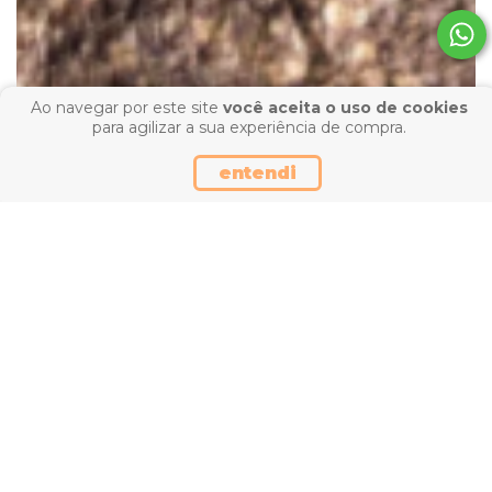
Ao navegar por este site
você aceita o uso de cookies
para agilizar a sua experiência de compra.
entendi
ENCONTRE SEU CUIDADO
arraste
Crianças
De
cuidados para os pequenos
prote
ver produtos ›
ver p