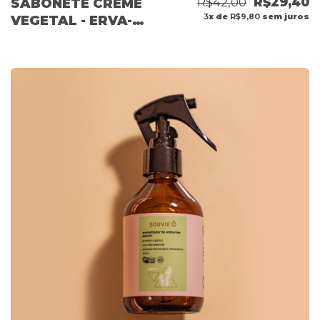
R$42,00
R$29,40
SABONETE CREME
3
x de
R$9,80
sem juros
VEGETAL - ERVA-
DOCE 120G OUTLET