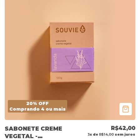
20% OFF
Comprando 4 ou mais
R$42,00
SABONETE CREME
3
x de
R$14,00
sem juros
VEGETAL -