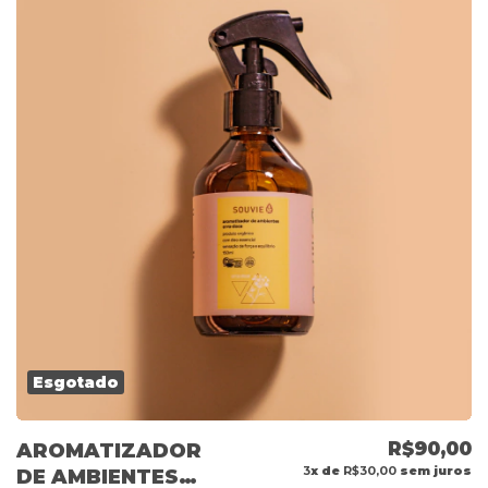
Esgotado
R$90,00
AROMATIZADOR
3
x de
R$30,00
sem juros
DE AMBIENTES