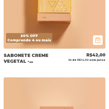
20% OFF
Comprando 4 ou mais
R$42,00
SABONETE CREME
3
x de
R$14,00
sem juros
VEGETAL -
HIPOALERGÊNICO
120G