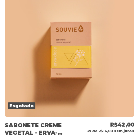
Esgotado
R$42,00
SABONETE CREME
3
x de
R$14,00
sem juros
VEGETAL - ERVA-