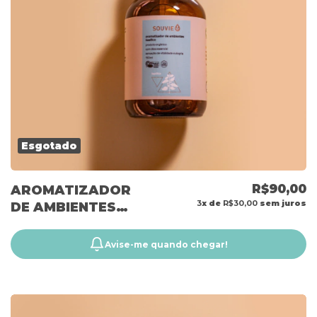
Esgotado
R$90,00
AROMATIZADOR
3
x de
R$30,00
sem juros
DE AMBIENTES
BASÍLICO 150ML
Avise-me quando chegar!