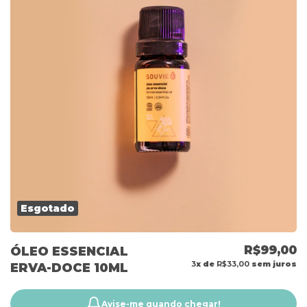
Esgotado
R$99,00
ÓLEO ESSENCIAL
3
x de
R$33,00
sem juros
ERVA-DOCE 10ML
Avise-me quando chegar!