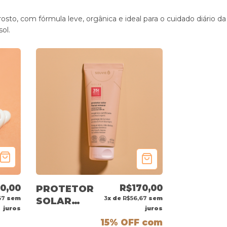
rosto, com fórmula leve, orgânica e ideal para o cuidado diário da
ol.
0,00
R$170,00
PROTETOR
67
sem
3
x de
R$56,67
sem
SOLAR
juros
juros
FACIAL
15% OFF
com
MINERAL